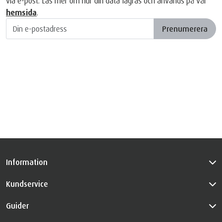
via e-post. Läs mer om hur din data lagras och används på vår
hemsida
.
Prenumerera
Information
Kundservice
Guider