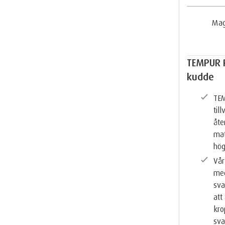
Ma
TEMPUR 
kudde
TE
til
åt
mat
hög
Vår
med
sva
att
kro
sva