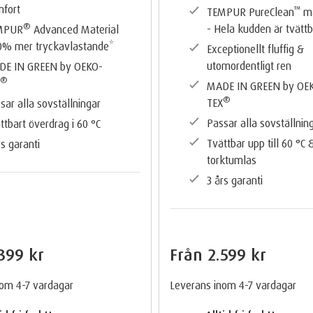
fort
™️
TEMPUR PureClean
ma
®️
- Hela kudden är tvättb
MPUR
Advanced Material
0% mer tryckavlastande*
Exceptionellt fluffig &
utomordentligt ren
DE IN GREEN by OEKO-
®️
X
MADE IN GREEN by OE
®️
TEX
sar alla sovställningar
Passar alla sovställnin
ttbart överdrag i 60 °C
Tvättbar upp till 60 °C 
rs garanti
torktumlas
3 års garanti
399 kr
Från
2.599 kr
nom 4-7 vardagar
Leverans inom 4-7 vardagar