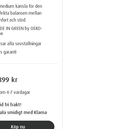
medium känsla för den
fekta balansen mellan
fort och stöd.
DE IN GREEN by OEKO-
®
X
sar alla sovställningar
rs garanti
899 kr
nom 4-7 vardagar
id fri frakt!
ala smidigt med Klarna
Köp nu