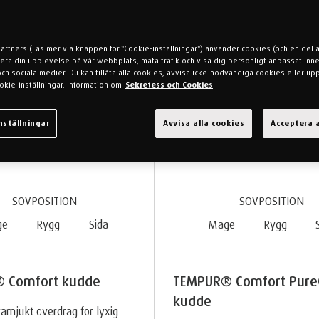
partners (Läs mer via knappen för "Cookie-inställningar") använder cookies (och en del 
mera din upplevelse på vår webbplats, mäta trafik och visa dig personligt anpassat inne
h sociala medier. Du kan tillåta alla cookies, avvisa icke-nödvändiga cookies eller up
okie-inställningar. Information om
Sekretess och Cookies
nställningar
Avvisa alla cookies
Acceptera a
SOVPOSITION
SOVPOSITION
ge
Rygg
Sida
Mage
Rygg
 Comfort kudde
TEMPUR® Comfort Pure
kudde
ramjukt överdrag för lyxig