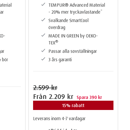
terial
TEMPUR®️ Advanced Material
ar
- 20% mer tryckavlastande*
Svalkande SmartCool
överdrag
KO-
MADE IN GREEN by OEKO-
®
TEX
gar
Passar alla sovställningar
& bör
3 års garanti
2.599 kr
Från
2.209 kr
Spara 390 kr
15% rabatt
Leverans inom 4-7 vardagar