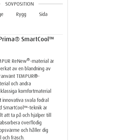
SOVPOSITION
ge
Rygg
Sida
Prima® SmartCool™
®
MPUR ReNew
-material är
lverkat av en blandning av
eranvänt TEMPUR®-
erial och andra
klassiga komfortmaterial
t innovativa svala fodral
 SmartCool™-teknik är
lt att ta på och hjälper till
 absorbera överflödig
ppsvärme och håller dig
l och fräsch.