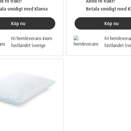
id fri frakt!
Alltid fri frakt!
ala smidigt med Klarna
Betala smidigt med K
Köp nu
Köp nu
Fri hemleverans inom
Fri hemlever
fastlandet Sverige
fastlandet Sv