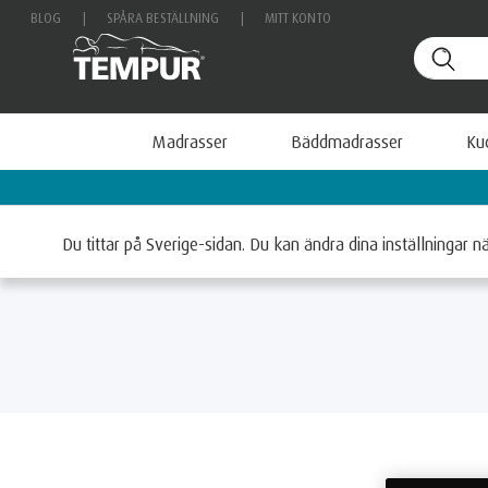
BLOG
|
SPÅRA BESTÄLLNING
|
MITT KONTO
Madrasser
Bäddmadrasser
Ku
Betala smidigt med Klarna
Hem
Kuddar
Kollektioner
Klassiska Kuddar
Du tittar på Sverige-sidan. Du kan ändra dina inställningar n