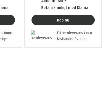
Alltid fri frakt!
larna
Betala smidigt med Klarna
Köp nu
ans inom
Fri hemleverans inom
erige
fastlandet Sverige