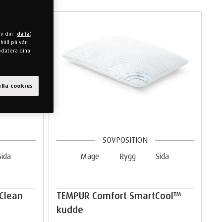
av din
data
)
håll på vår
pdatera dina
lla cookies
SOVPOSITION
Sida
Mage
Rygg
Sida
Clean
TEMPUR Comfort SmartCool™
kudde