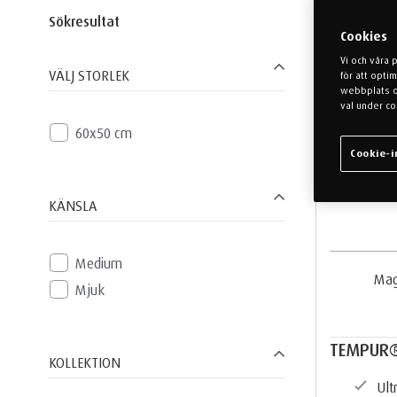
Sökresultat
Cookies
Vi och våra 
VÄLJ STORLEK
för att opti
webbplats oc
val under co
60x50 cm
Cookie-i
KÄNSLA
Medium
Ma
Mjuk
TEMPUR®
KOLLEKTION
Ult