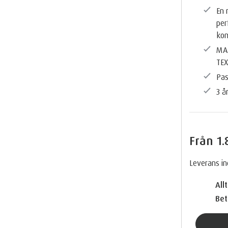
En 
per
kom
MA
TE
Pas
3 å
Från
1.
Leverans i
Allt
Bet