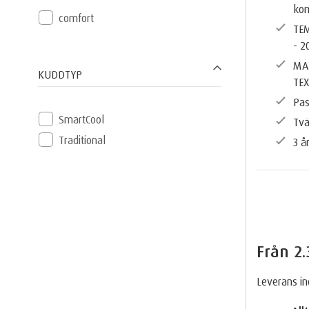
kom
comfort
TE
- 2
MA
KUDDTYP
TE
Pas
SmartCool
Tvä
Traditional
3 å
Från
2.
Leverans i