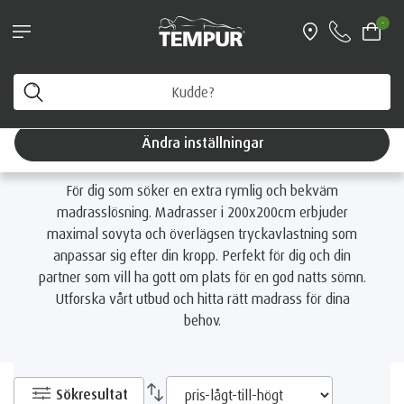
Boka personlig vägledning & få en fri
-
resekudde värd 1199 kr
Hem
Madrasser
Välj madrass efter storlek
200x200 Madrasser
Du tittar på Sverige-sidan. Du kan ändra dina
inställningar när som helst
200x200 Madrasser
Ändra inställningar
För dig som söker en extra rymlig och bekväm
madrasslösning. Madrasser i 200x200cm erbjuder
maximal sovyta och överlägsen tryckavlastning som
anpassar sig efter din kropp. Perfekt för dig och din
partner som vill ha gott om plats för en god natts sömn.
Utforska vårt utbud och hitta rätt madrass för dina
behov.
Sökresultat