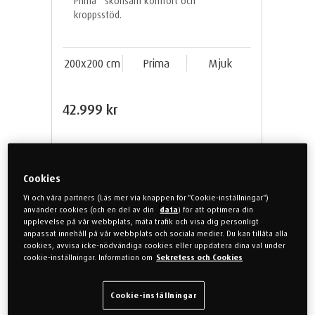
Prima
skonsam komfort och
kroppsstöd.
200x200 cm
Prima
Mjuk
42.999 kr
Köp nu
Cookies
Vi och våra partners (Läs mer via knappen för "Cookie-inställningar")
Fri hemleverans inom
använder cookies (och en del av din
data
) för att optimera din
fastlandet Sverige
upplevelse på vår webbplats, mäta trafik och visa dig personligt
anpassat innehåll på vår webbplats och sociala medier. Du kan tillåta alla
cookies, avvisa icke-nödvändiga cookies eller uppdatera dina val under
cookie-inställningar. Information om
Sekretess och Cookies
Cookie-inställningar