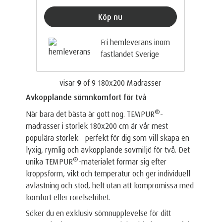
Köp nu
Fri hemleverans inom
fastlandet Sverige
visar
9
of
9
180x200 Madrasser
Avkopplande sömnkomfort för två
®
När bara det bästa är gott nog. TEMPUR
-
madrasser i storlek 180x200 cm är vår mest
populära storlek - perfekt för dig som vill skapa en
lyxig, rymlig och avkopplande sovmiljö för två. Det
®
unika TEMPUR
-materialet formar sig efter
kroppsform, vikt och temperatur och ger individuell
avlastning och stöd, helt utan att kompromissa med
komfort eller rörelsefrihet.
Söker du en exklusiv sömnupplevelse för ditt