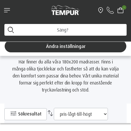
Boka personlig vägledning & få en fri
-
resekudde värd 1199 kr
Hem
Madrasser
Välj madrass efter storlek
180x200 Madrasser
Du tittar på Sverige-sidan. Du kan ändra dina
inställningar när som helst
180x200 Madrasser
Ändra inställningar
Här finner du alla våra 180x200 madrasser. Finns i
många olika tjocklekar och fastheter så att du kan välja
den komfort som passar dina behov. Vårt unika material
formar sig perfekt efter din kropp för enastående
tryckavlastning och stöd.
Sökresultat