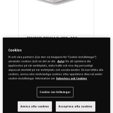
TEMPUR PRIMA® 180x200
madrass - mjuk
Cookies
Vår mest adaptiva madrass. Med en
Vi och våra partners (Läs mer via knappen för "Cookie-inställningar")
madrasshöjd på 21 cm erbjuder TEMPUR
använder cookies (och en del av din
data
) för att optimera din
™
upplevelse på vår webbplats, mäta trafik och visa dig personligt
Prima
skonsam komfort och
anpassat innehåll på vår webbplats och sociala medier. Du kan tillåta alla
kroppsstöd.
cookies, avvisa icke-nödvändiga cookies eller uppdatera dina val under
cookie-inställningar. Information om
Sekretess och Cookies
180x200cm
Prima
Mjuk
Cookie-inställningar
39.999 kr
Avvisa alla cookies
Acceptera alla cookies