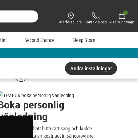
-
Återförsäljare
Kontakta oss
Visa kundvagn
tlet
Second Chance
Sleep Store
Boka personlig vägledning & få en fri 
Ändra inställningar
QUICKREFRESH ÖVERDRAG
Boka personlig
vägledning
Vi hjälper dig med att hitta rätt säng och kudde
för din kropp. Boka en kostnadsfri sängprovning