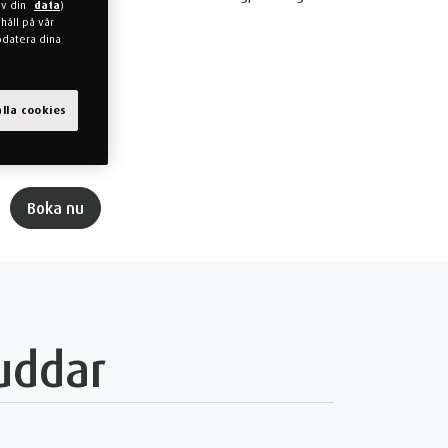
av din
data
)
tan förpliktelser.
håll på vår
pdatera dina
lla cookies
Boka nu
uddar