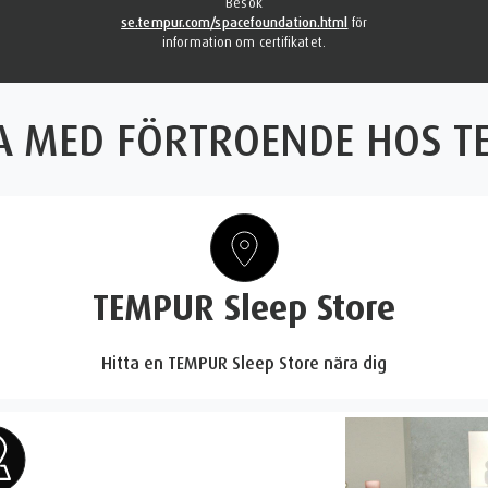
Besök
se.tempur.com/spacefoundation.html
för
information om certifikatet.
 MED FÖRTROENDE HOS T
TEMPUR Sleep Store
Hitta en TEMPUR Sleep Store nära dig