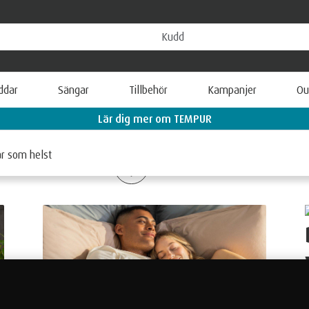
ddar
Sängar
Tillbehör
Kampanjer
Ou
Betala smidigt med Klarna
är som helst
ANS
TEMPUR BUTIKER