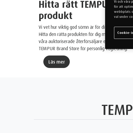
®
Hitta rätt TEMPUR
-
Vi och våra 
för att opti
webbplats oc
produkt
val under co
Vi vet hur viktig god sömn är för ditt välmående.
Cookie-i
Hitta den rätta produkten för dig med hjälp av
våra auktoriserade återförsäljare eller besök en
TEMPUR Brand Store för personlig vägledning.
Läs mer
TEM