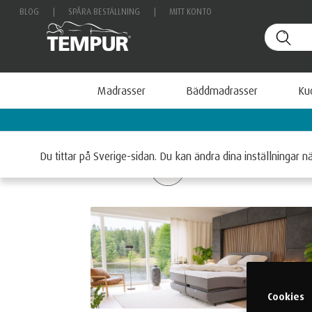
BLOG
|
SPÅRA BESTÄLLNING
|
MITT KONTO
Madrasser
Bäddmadrasser
Ku
Lär dig mer om TEMPUR
Du tittar på Sverige-sidan. Du kan ändra dina inställningar n
FRI FRAKT OCH HEMLEVER
Cookies