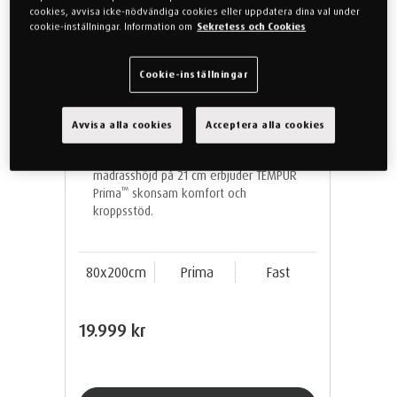
cookies, avvisa icke-nödvändiga cookies eller uppdatera dina val under
cookie-inställningar. Information om
Sekretess och Cookies
Cookie-inställningar
TEMPUR PRIMA® 80x200
madrass - fast
Avvisa alla cookies
Acceptera alla cookies
Vår mest adaptiva madrass. Med en
madrasshöjd på 21 cm erbjuder TEMPUR
™
Prima
skonsam komfort och
kroppsstöd.
80x200cm
Prima
Fast
19.999 kr