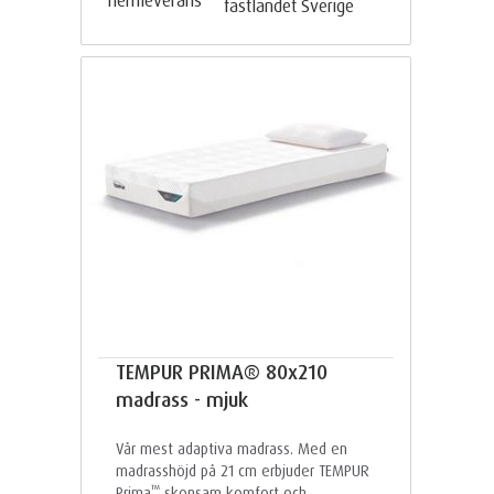
fastlandet Sverige
TEMPUR PRIMA® 80x210
madrass - mjuk
Vår mest adaptiva madrass. Med en
madrasshöjd på 21 cm erbjuder TEMPUR
™
Prima
skonsam komfort och