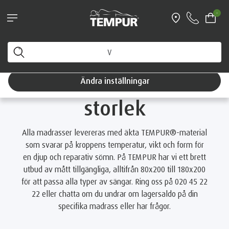
Boka personlig vägledning & få en fri
-
resekudde värd 1199 kr
Hem
Madrasser
Välj madrass efter storlek
Du tittar på Sverige-sidan. Du kan ändra dina
inställningar när som helst
Välj madrass efter
Ändra inställningar
storlek
Alla madrasser levereras med äkta TEMPUR®-material
som svarar på kroppens temperatur, vikt och form för
en djup och reparativ sömn. På TEMPUR har vi ett brett
utbud av mått tillgängliga, alltifrån 80x200 till 180x200
för att passa alla typer av sängar. Ring oss på 020 45 22
22 eller chatta om du undrar om lagersaldo på din
specifika madrass eller har frågor.