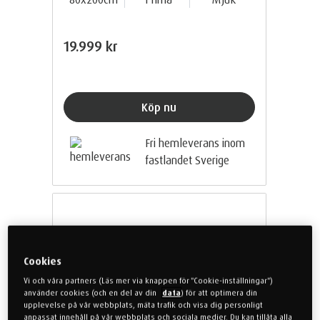
19.999 kr
Köp nu
Fri hemleverans inom
fastlandet Sverige
Cookies
Vi och våra partners (Läs mer via knappen för "Cookie-inställningar")
använder cookies (och en del av din
data
) för att optimera din
upplevelse på vår webbplats, mäta trafik och visa dig personligt
anpassat innehåll på vår webbplats och sociala medier. Du kan tillåta alla