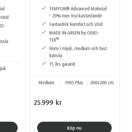
ial
TEMPUR®️ Advanced Material
- 20% mer tryckavlastande
 stöd
Fantastisk komfort och stöd
KO-
MADE IN GREEN by OEKO-
®️
TEX
änsla
Finns i mjuk, medium och fast
känsla
15 års garanti
juk
Medium
PRO Plus
200x200 cm
25.999 kr
Köp nu