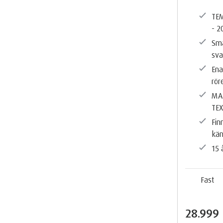
TEM
- 2
Sma
sva
Ena
rör
MA
TE
Fin
kän
15 
Fast
28.999 