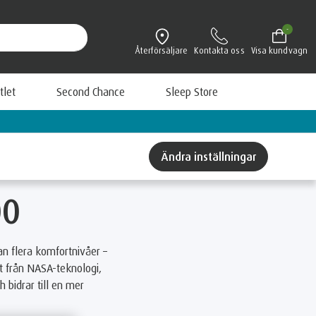
-
Återförsäljare
Kontakta oss
Visa kundvagn
tlet
Second Chance
Sleep Store
Lär dig mer om TEMPUR
Ändra inställningar
00
 flera komfortnivåer –
t från NASA-teknologi,
 bidrar till en mer