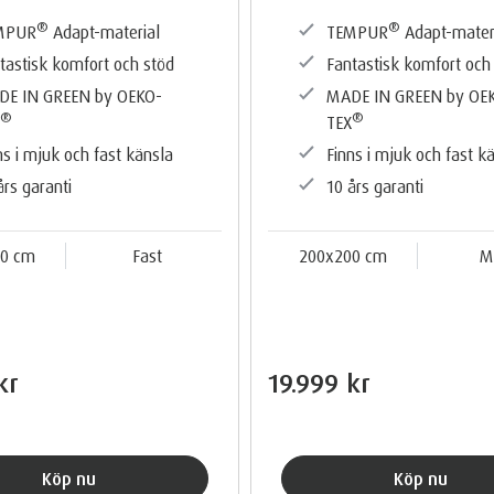
®
®
MPUR
Adapt-material
TEMPUR
Adapt-mater
tastisk komfort och stöd
Fantastisk komfort och
DE IN GREEN by OEKO-
MADE IN GREEN by OE
®
®
X
TEX
ns i mjuk och fast känsla
Finns i mjuk och fast k
års garanti
10 års garanti
0 cm
Fast
200x200 cm
M
kr
19.999 kr
Köp nu
Köp nu