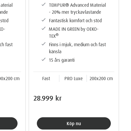
terial
TEMPUR®️ Advanced Material
ande
- 20% mer tryckavlastande
 stöd
Fantastisk komfort och stöd
KO-
MADE IN GREEN by OEKO-
®️
TEX
ch fast
Finns i mjuk, medium och fast
känsla
15 års garanti
00x200 cm
Fast
PRO Luxe
200x200 cm
28.999 kr
Köp nu