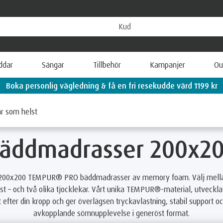
ddar
Sängar
Tillbehör
Kampanjer
Ou
Boka personlig vägledning & få en fri resekudde värd 1199 kr
dmadrasser 200x200
är som helst
äddmadrasser 200x2
ra 200x200 TEMPUR® PRO bäddmadrasser av memory foam. Välj mellan
st – och två olika tjocklekar. Vårt unika TEMPUR®-material, utveckla
 efter din kropp och ger överlägsen tryckavlastning, stabil support och
avkopplande sömnupplevelse i generöst format.