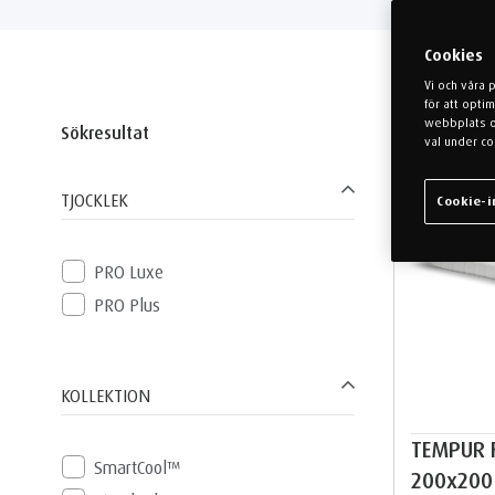
Cookies
Vi och våra 
för att opti
webbplats oc
Sökresultat
val under co
TJOCKLEK
Cookie-i
PRO Luxe
PRO Plus
KOLLEKTION
TEMPUR 
SmartCool™
200x200 