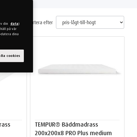
Sortera efter
av din
data
)
håll på vår
pdatera dina
lla cookies
rass
TEMPUR® Bäddmadrass
200x200x8 PRO Plus medium