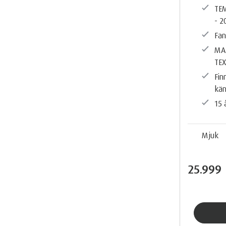
TEM
- 2
Fan
MA
TE
Fin
kän
15 
Mjuk
25.999 