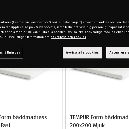
partners (Läs mer via knappen för "Cookie-inställningar") använder cookies (och en del 
mera din upplevelse på vår webbplats, mäta trafik och visa dig personligt anpassat inne
h sociala medier. Du kan tillåta alla cookies, avvisa icke-nödvändiga cookies eller up
okie-inställningar. Information om
Sekretess och Cookies
nställningar
Avvisa alla cookies
Acceptera a
Form bäddmadrass
TEMPUR Form bäddmad
Fast
200x200 Mjuk