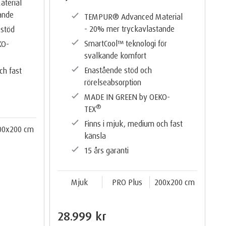
terial
ande
TEMPUR®️ Advanced Material
- 20% mer tryckavlastande
 stöd
SmartCool™️ teknologi för
KO-
svalkande komfort
Enastående stöd och
ch fast
rörelseabsorption
MADE IN GREEN by OEKO-
®️
TEX
Finns i mjuk, medium och fast
00x200 cm
känsla
15 års garanti
Mjuk
PRO Plus
200x200 cm
28.999 kr