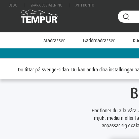
BLOG
|
SPÅRA BESTÄLLNING
|
MITT KONTO
Madrasser
Bäddmadrasser
Ku
Betala smidigt med Klarna
Hem
Bäddmadrasser
Bäddmadrass efter storlek
Bäd
Du tittar på Sverige-sidan. Du kan ändra dina inställningar n
B
Här finner du alla vå
mjuk, medium eller fa
anpassar sig exakt