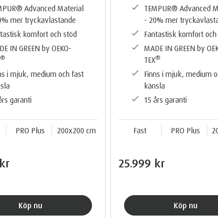
PUR®️ Advanced Material
TEMPUR®️ Advanced Ma
0% mer tryckavlastande
- 20% mer tryckavlast
tastisk komfort och stöd
Fantastisk komfort och
DE IN GREEN by OEKO-
MADE IN GREEN by OE
®️
®️
X
TEX
ns i mjuk, medium och fast
Finns i mjuk, medium o
sla
känsla
års garanti
15 års garanti
PRO Plus
200x200 cm
Fast
PRO Plus
2
kr
25.999 kr
Köp nu
Köp nu