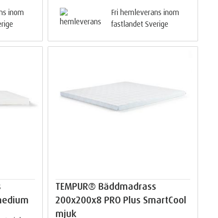
ans inom
Fri hemleverans inom
erige
fastlandet Sverige
s
TEMPUR® Bäddmadrass
medium
200x200x8 PRO Plus SmartCool
mjuk