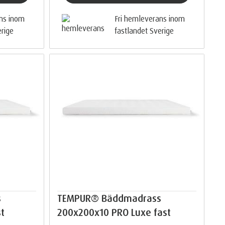
ans inom
Fri hemleverans inom
erige
fastlandet Sverige
s
TEMPUR® Bäddmadrass
t
200x200x10 PRO Luxe fast