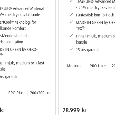
TEMPUR®️ Advanced Ma
- 20% mer tryckavlast
PUR®️ Advanced Material
0% mer tryckavlastande
Fantastisk komfort och
rtCool™️ teknologi för
MADE IN GREEN by OE
®️
lkande komfort
TEX
stående stöd och
Finns i mjuk, medium o
elseabsorption
känsla
DE IN GREEN by OEKO-
15 års garanti
®️
X
ns i mjuk, medium och fast
Medium
PRO Luxe
2
sla
års garanti
PRO Plus
200x200 cm
kr
28.999 kr