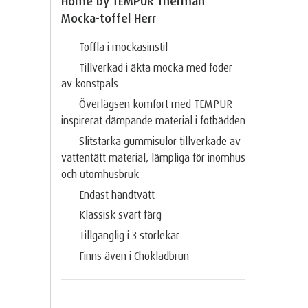
Home by TEMPUR Therman
Mocka-toffel Herr
Toffla i mockasinstil
Tillverkad i äkta mocka med foder
av konstpäls
Överlägsen komfort med TEMPUR-
inspirerat dämpande material i fotbädden
Slitstarka gummisulor tillverkade av
vattentätt material, lämpliga för inomhus
och utomhusbruk
Endast handtvätt
Klassisk svart färg
Tillgänglig i 3 storlekar
Finns även i Chokladbrun