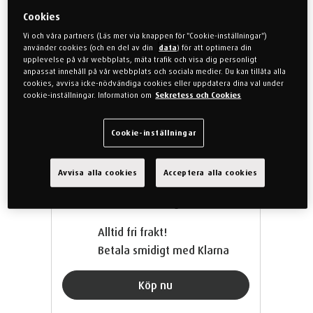
Tillverkad i polyester med en
Cookies
fotbädd av TEMPUR-inspirerat
Vi och våra partners (Läs mer via knappen för "Cookie-inställningar")
stötdämpande material
använder cookies (och en del av din
data
) för att optimera din
upplevelse på vår webbplats, mäta trafik och visa dig personligt
Inomhussulor
anpassat innehåll på vår webbplats och sociala medier. Du kan tillåta alla
cookies, avvisa icke-nödvändiga cookies eller uppdatera dina val under
Tillgänglig i 3 damstorlekar
cookie-inställningar. Information om
Sekretess och Cookies
Cookie-inställningar
Från
325 kr
Outletpris
Avvisa alla cookies
Acceptera alla cookies
Leverans inom 4-7 vardagar
Alltid fri frakt!
Betala smidigt med Klarna
Köp nu