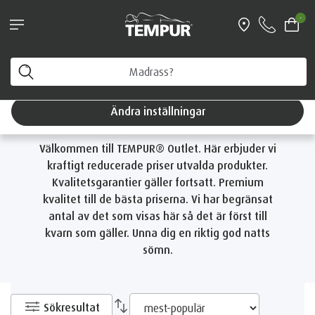
Boka personlig vägledning & få en fri
-
resekudde värd 1199 kr
Hem
Outlet
Du tittar på Sverige-sidan. Du kan ändra dina
inställningar när som helst
Outlet
Ändra inställningar
Välkommen till TEMPUR® Outlet. Här erbjuder vi
kraftigt reducerade priser utvalda produkter.
Kvalitetsgarantier gäller fortsatt. Premium
kvalitet till de bästa priserna. Vi har begränsat
antal av det som visas här så det är först till
kvarn som gäller. Unna dig en riktig god natts
sömn.
Sökresultat