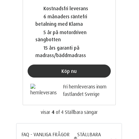
Kostnadsfri leverans
6 månaders räntefri
betalning med Klarna
5 år på motordriven
sängbotten
15 års garanti på
madrass/bäddmadrass
Köp nu
Fri hemleverans inom
fastlandet Sverige
visar
4
of
4
Ställbara sängar
FAQ - VANLIGA FRÅGOR
STÄLLBARA
®