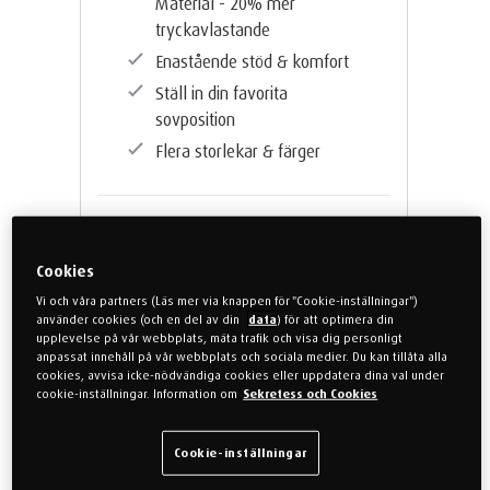
Material - 20% mer
tryckavlastande
Enastående stöd & komfort
Ställ in din favorita
sovposition
Flera storlekar & färger
Från
38.998 kr
Cookies
Vi och våra partners (Läs mer via knappen för "Cookie-inställningar")
använder cookies (och en del av din
data
) för att optimera din
Kostnadsfri leverans
upplevelse på vår webbplats, mäta trafik och visa dig personligt
anpassat innehåll på vår webbplats och sociala medier. Du kan tillåta alla
6 månaders räntefri
cookies, avvisa icke-nödvändiga cookies eller uppdatera dina val under
betalning med Klarna
cookie-inställningar. Information om
Sekretess och Cookies
5 år på motordriven
sängbotten
Cookie-inställningar
15 års garanti på