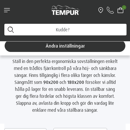
Boka personlig vägledning & få en fri
-
resekudde värd 1199 kr
Hem
Sängar
Enligt Produkttyp
Ställbara sängar
Du tittar på Sverige-sidan. Du kan ändra dina
inställningar när som helst
Ställbara sängar
Ändra inställningar
Ställ in den perfekta ergonomiska sovställningen enkelt
med en trådlös fjärrkontroll på våra höj- och sänkbara
sängar. Finns tillgänglig i flera olika färger och känslor.
Sängmått som
90x200
och
180x200
försöker vi alltid
hålla på lager för en snabb leverans. En ställbar säng
ger dig flera fördelar och högsta klassen av komfort.
Slappna av, avlasta din kropp och gör din vardag lite
enklare med våra ställbara sängar.