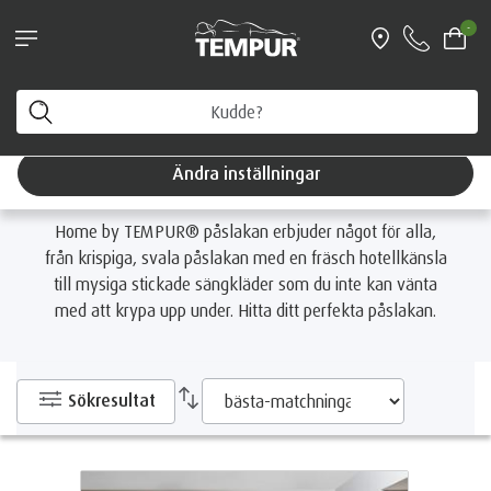
Boka personlig vägledning & få en fri
-
resekudde värd 1199 kr
Hem
Tillbehör
Sängkläder
Påslakan
Du tittar på Sverige-sidan. Du kan ändra dina
inställningar när som helst
Påslakan
Ändra inställningar
Home by TEMPUR® påslakan erbjuder något för alla,
från krispiga, svala påslakan med en fräsch hotellkänsla
till mysiga stickade sängkläder som du inte kan vänta
med att krypa upp under. Hitta ditt perfekta påslakan.
Sökresultat