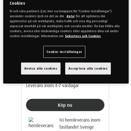
Cookies
Fullända looken med matchande
Vi och våra partners (Läs mer via knappen för "Cookie-inställningar")
örngott och lakan
använder cookies (och en del av din
data
) för att optimera din
upplevelse på vår webbplats, mäta trafik och visa dig personligt
Finns i 2 storlekar; 150 cm x 210 cm,
anpassat innehåll på vår webbplats och sociala medier. Du kan tillåta alla
225 cm x 220 cm
cookies, avvisa icke-nödvändiga cookies eller uppdatera dina val under
cookie-inställningar. Information om
Sekretess och Cookies
Går att få i två neutrala färger,
antracit och beige
Cookie-inställningar
Avvisa alla cookies
Acceptera alla cookies
Från
999 kr
Leverans inom 4-7 vardagar
Köp nu
Fri hemleverans inom
fastlandet Sverige