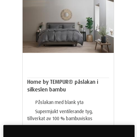
Home by TEMPUR® påslakan i
silkeslen bambu
Påslakan med blank yta
Supermjukt ventilerande tyg,
tillverkat av 100 % bambuviskos
Skandinavisk design
Dragkedja för enkel borttagning