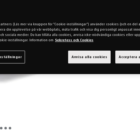
partners (Läs mer via knappen för "Cookie-inställningar") använder cookies (och en del 
mera din upplevelse på vår webbplats, mäta trafik och visa dig personligt anpassat inne
h sociala medier. Du kan tillåta alla cookies, avvisa icke-nödvändiga cookies eller up
okie-inställningar. Information om
Sekretess och Cookies
nställningar
Avvisa alla cookies
Acceptera a