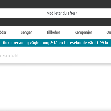
ddar
Sängar
Tillbehör
Kampanjer
Ou
1199 kr
Lär dig mer om T
är som helst