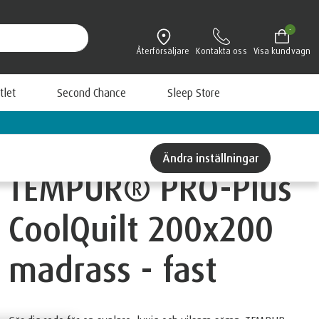
-
Återförsäljare
Kontakta oss
Visa kundvagn
tlet
Second Chance
Sleep Store
EMPUR
Be
Ändra inställningar
TEMPUR® PRO-Plus
CoolQuilt 200x200
madrass - fast