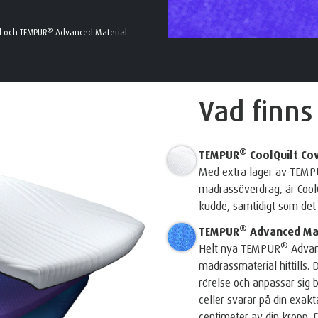
®
l och TEMPUR
Advanced Material
Vad finns
®
TEMPUR
CoolQuilt Co
Med extra lager av TEM
madrassöverdrag, är CoolQ
kudde, samtidigt som det ä
®
TEMPUR
Advanced Mat
®
Helt nya TEMPUR
Advan
madrassmaterial hittills.
rörelse och anpassar sig b
celler svarar på din exakt
centimeter av din kropp. 