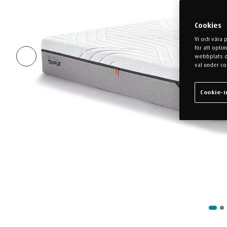
Cookies
Vi och våra 
för att opti
webbplats oc
val under co
Cookie-i