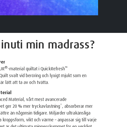
 inuti
min madrass?
ver
®
™
PUR
-material quiltat i QuickRefresh
uilt svalt vid beröring och lyxigt mjukt som en
r lätt att ta av och tvätta.
erial
ced Material, vårt mest avancerade
 Det ger 20 % mer tryckavlastning*, absorberar mer
ättre än någonsin tidigare. Miljarder ultrakänsliga
a kroppsform, vikt och värme – anpassar sig till varje
Det är det ultimata minnesskummet för en verkligt