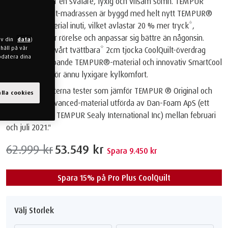
Gör dig redo för en svalare, lyxig och vilsam sömn. TEMPUR
PRO® CoolQuilt-madrassen är byggd med helt nytt TEMPUR®
Advanced Material inuti, vilket avlastar 20 % mer tryck*,
absorberar mer rörelse och anpassar sig bättre än någonsin.
av din
data
)
håll på vår
Dessutom har vårt tvättbara* 2cm tjocka CoolQuilt-överdrag
pdatera dina
vadderat dämpande TEMPUR®-material och innovativ SmartCool
Technology™️ för ännu lyxigare kylkomfort.
*Baserat på interna tester som jämför TEMPUR ® Original och
lla cookies
TEMPUR ® Advanced-material utförda av Dan-Foam ApS (ett
dotterbolag till TEMPUR Sealy International Inc) mellan februari
och juli 2021."
62.999 kr
53.549 kr
Spara 9.450 kr
Spara 15% på Pro Plus CoolQuilt
Välj Storlek