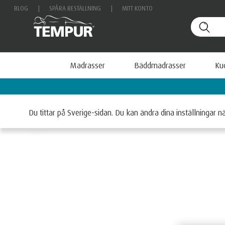
BLOG
|
SPÅRA BESTÄLLNING
|
MITT KONTO
Madrasser
Bäddmadrasser
Ku
Boka personlig vägledning & få en fri resekudde värd 
Hem
Madrasser
Du tittar på Sverige-sidan. Du kan ändra dina inställningar n