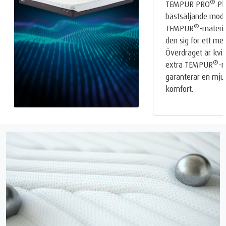
®
TEMPUR PRO
Plu
bästsäljande mode
®
TEMPUR
-materia
den sig för ett me
Överdraget är kvi
®
extra TEMPUR
-m
garanterar en mjuk
komfort.