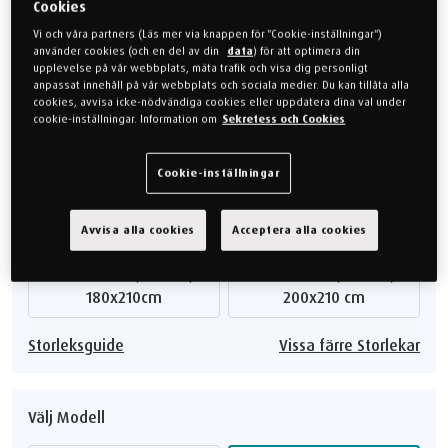
105x210cm (Enkel)
120x210cm (Enkel)
Cookies
105x210cm
120x210cm
Vi och våra partners (Läs mer via knappen för "Cookie-inställningar")
använder cookies (och en del av din
data
) för att optimera din
upplevelse på vår webbplats, mäta trafik och visa dig personligt
140x210cm (Enkel)
140x200cm (Enkel)
anpassat innehåll på vår webbplats och sociala medier. Du kan tillåta alla
140x210cm
140x200cm
cookies, avvisa icke-nödvändiga cookies eller uppdatera dina val under
cookie-inställningar. Information om
Sekretess och Cookies
160x200cm (Dubbel)
180x200cm (Dubbel)
160x200cm
180x200cm
Cookie-inställningar
200x200cm (Dubbel)
160x210cm (Dubbel)
200x200 cm
160x210cm
Avvisa alla cookies
Acceptera alla cookies
180x210cm (Dubbel)
200x210cm (Dubbel)
180x210cm
200x210 cm
Storleksguide
Vissa färre Storlekar
Välj Modell