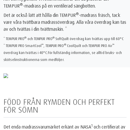
®
TEMPUR
-madrass på en ventilerad sängbotten.
®
Det är också lätt att hålla din TEMPUR
-madrass fräsch, tack
vare våra tvättbara madrassöverdrag. Alla våra överdrag kan tas
av och tvättas i din tvättmaskin. *
®
®
* TEMPUR PRO
️ och TEMPUR PRO
️ SoftQuilt överdrag kan tvättas upp till 60°C
™
®
™
* TEMPUR PRO SmartCool
, TEMPUR PRO
️ CoolQuilt och TEMPUR PRO Air
överdrag kan tvättas i 40°C.För fullständig information, se alltid bruks- och
skötselinstruktionerna som medföljer.
FÖDD FRÅN RYMDEN OCH PERFEKT
FÖR SÖMN
1
Det enda madrassvarumärket erkänt av NASA
och certifierat av