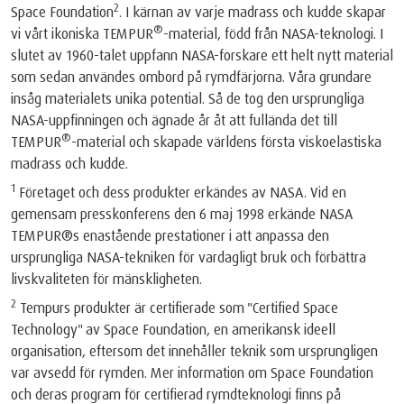
2
Space Foundation
. I kärnan av varje madrass och kudde skapar
®
vi vårt ikoniska TEMPUR
️-material, född från NASA-teknologi. I
slutet av 1960-talet uppfann NASA-forskare ett helt nytt material
som sedan användes ombord på rymdfärjorna. Våra grundare
insåg materialets unika potential. Så de tog den ursprungliga
NASA-uppfinningen och ägnade år åt att fullända det till
®
TEMPUR
️-material och skapade världens första viskoelastiska
madrass och kudde.
1
Företaget och dess produkter erkändes av NASA. Vid en
gemensam presskonferens den 6 maj 1998 erkände NASA
TEMPUR®️s enastående prestationer i att anpassa den
ursprungliga NASA-tekniken för vardagligt bruk och förbättra
livskvaliteten för mänskligheten.
2
Tempurs produkter är certifierade som "Certified Space
Technology" av Space Foundation, en amerikansk ideell
organisation, eftersom det innehåller teknik som ursprungligen
var avsedd för rymden. Mer information om Space Foundation
och deras program för certifierad rymdteknologi finns på