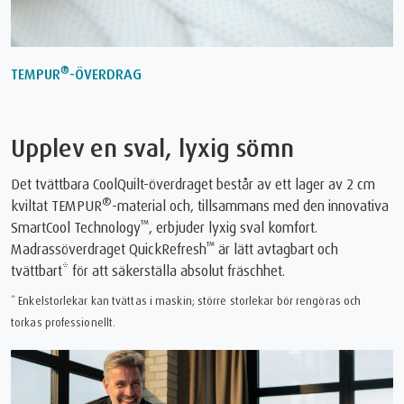
®
TEMPUR
-ÖVERDRAG
Upplev en sval, lyxig sömn
Det tvättbara CoolQuilt-överdraget består av ett lager av 2 cm
®
kviltat TEMPUR
-material och, tillsammans med den innovativa
™
SmartCool Technology
, erbjuder lyxig sval komfort.
™
Madrassöverdraget QuickRefresh
är lätt avtagbart och
tvättbart* för att säkerställa absolut fräschhet.
* Enkelstorlekar kan tvättas i maskin; större storlekar bör rengöras och
torkas professionellt.