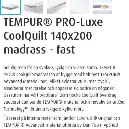
TEMPUR® PRO-Luxe
CoolQuilt 140x200
madrass - fast
Gör dig redo för en svalare, lyxig och vilsam sömn. TEMPUR
PRO® CoolQuilt-madrassen är byggd med helt nytt TEMPUR®
Advanced Material inuti, vilket avlastar 20 % mer tryck*,
absorberar mer rörelse och anpassar sig bättre än någonsin.
Dessutom har vårt tvättbara* 2cm tjocka CoolQuilt-överdrag
vadderat dämpande TEMPUR®-material och innovativ SmartCool
Technology™️ för ännu lyxigare kylkomfort.
*Baserat på interna tester som jämför TEMPUR ® Original och
TEMPUR ® Advanced-material utförda av Dan-Foam ApS (ett