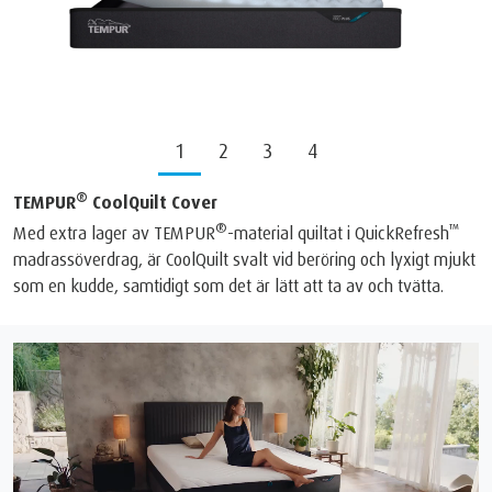
1
2
3
4
®
TEMPUR
CoolQuilt Cover
®
™
Med extra lager av TEMPUR
-material quiltat i QuickRefresh
madrassöverdrag, är CoolQuilt svalt vid beröring och lyxigt mjukt
som en kudde, samtidigt som det är lätt att ta av och tvätta.