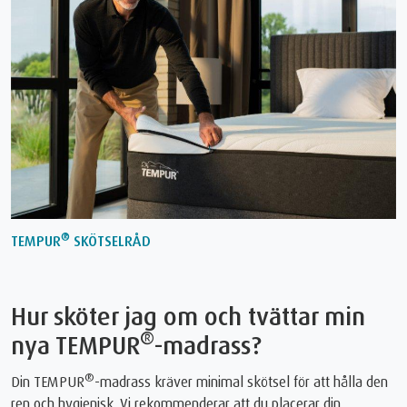
®
TEMPUR
SKÖTSELRÅD
Hur sköter jag om och tvättar min
®
nya TEMPUR
-madrass?
®
Din TEMPUR
-madrass kräver minimal skötsel för att hålla den
ren och hygienisk. Vi rekommenderar att du placerar din