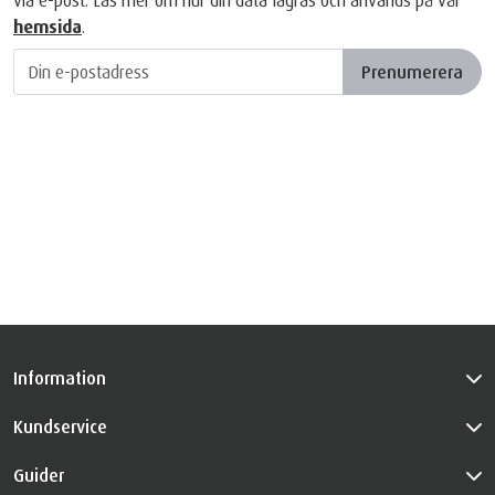
via e-post. Läs mer om hur din data lagras och används på vår
hemsida
.
Prenumerera
Information
Kundservice
Guider