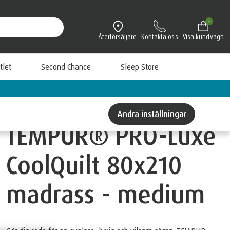
-
Återförsäljare
Kontakta oss
Visa kundvagn
tlet
Second Chance
Sleep Store
Betala smidigt med Klarna
Ändra inställningar
TEMPUR® PRO-Luxe
CoolQuilt 80x210
madrass - medium