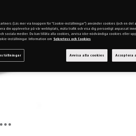
partners (Läs mer via knappen för "Cookie-inställningar") använder cookies (och en del 
mera din upplevelse på vår webbplats, mäta trafik och visa dig personligt anpassat inne
h sociala medier. Du kan tillåta alla cookies, avvisa icke-nödvändiga cookies eller up
okie-inställningar. Information om
Sekretess och Cookies
nställningar
Avvisa alla cookies
Acceptera a