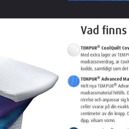
Vad finns
®
TEMPUR
CoolQuilt Co
Med extra lager av TEM
madrassöverdrag, är CoolQ
kudde, samtidigt som det ä
®
TEMPUR
Advanced Mat
®
Helt nya TEMPUR
Advan
madrassmaterial hittills.
rörelse och anpassar sig b
celler svarar på din exakt
centimeter av din kropp. 
djup, vilsam sömn.