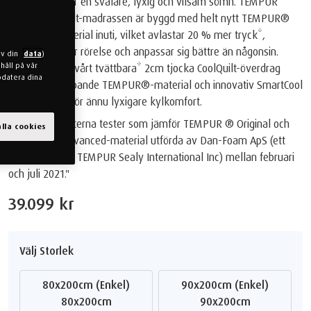
Gör dig redo för en svalare, lyxig och vilsam sömn. TEMPUR
PRO® CoolQuilt-madrassen är byggd med helt nytt TEMPUR®
Advanced Material inuti, vilket avlastar 20 % mer tryck*,
absorberar mer rörelse och anpassar sig bättre än någonsin.
av din
data
)
håll på vår
Dessutom har vårt tvättbara* 2cm tjocka CoolQuilt-överdrag
pdatera dina
vadderat dämpande TEMPUR®-material och innovativ SmartCool
Technology™️ för ännu lyxigare kylkomfort.
*Baserat på interna tester som jämför TEMPUR ® Original och
lla cookies
TEMPUR ® Advanced-material utförda av Dan-Foam ApS (ett
dotterbolag till TEMPUR Sealy International Inc) mellan februari
och juli 2021."
39.099 kr
Välj Storlek
80x200cm (Enkel)
90x200cm (Enkel)
80x200cm
90x200cm