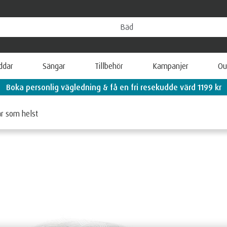
ddar
Sängar
Tillbehör
Kampanjer
Ou
Lär dig mer om TEMPUR
är som helst