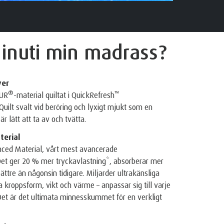
 inuti
min madrass?
ver
®
™
PUR
-material quiltat i QuickRefresh
uilt svalt vid beröring och lyxigt mjukt som en
r lätt att ta av och tvätta.
erial
ced Material, vårt mest avancerade
 Det ger 20 % mer tryckavlastning*, absorberar mer
ättre än någonsin tidigare. Miljarder ultrakänsliga
a kroppsform, vikt och värme – anpassar sig till varje
Det är det ultimata minnesskummet för en verkligt