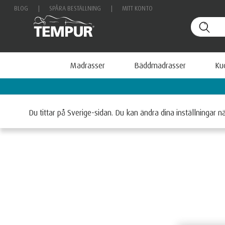
BLOG
|
SPÅRA BESTÄLLNING
|
MITT KONTO
Madrasser
Bäddmadrasser
Ku
vägledning & få en fri resekudde värd 1199 kr
Hem
Madrasser
Du tittar på Sverige-sidan. Du kan ändra dina inställningar n