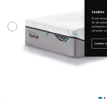
Cookies
Vi och våra 
för att opti
webbplats oc
val under co
Cookie-i