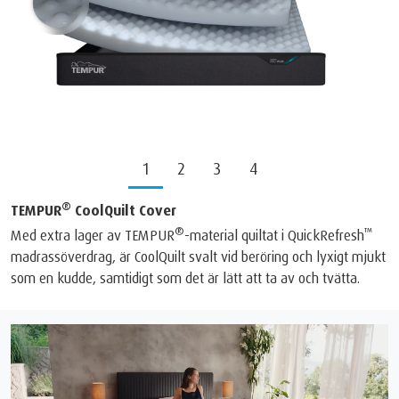
1
2
3
4
®
TEMPUR
CoolQuilt Cover
®
™
Med extra lager av TEMPUR
-material quiltat i QuickRefresh
madrassöverdrag, är CoolQuilt svalt vid beröring och lyxigt mjukt
som en kudde, samtidigt som det är lätt att ta av och tvätta.