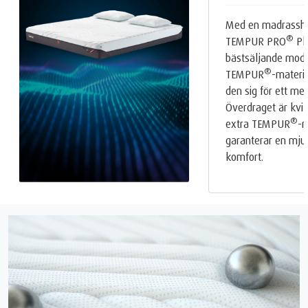
Med en madrasshö
®
TEMPUR PRO
Plu
bästsäljande mode
®
TEMPUR
-materia
den sig för ett me
Överdraget är kvi
®
extra TEMPUR
-m
garanterar en mjuk
komfort.