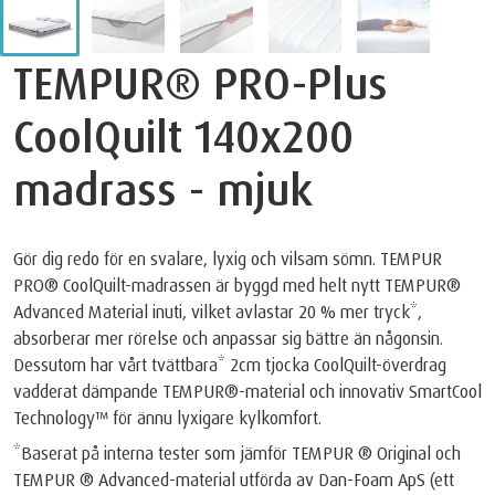
TEMPUR® PRO-Plus
CoolQuilt 140x200
madrass - mjuk
Gör dig redo för en svalare, lyxig och vilsam sömn. TEMPUR
PRO® CoolQuilt-madrassen är byggd med helt nytt TEMPUR®
Advanced Material inuti, vilket avlastar 20 % mer tryck*,
absorberar mer rörelse och anpassar sig bättre än någonsin.
Dessutom har vårt tvättbara* 2cm tjocka CoolQuilt-överdrag
vadderat dämpande TEMPUR®-material och innovativ SmartCool
Technology™️ för ännu lyxigare kylkomfort.
*Baserat på interna tester som jämför TEMPUR ® Original och
TEMPUR ® Advanced-material utförda av Dan-Foam ApS (ett