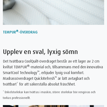
®
TEMPUR
-ÖVERDRAG
Upplev en sval, lyxig sömn
Det tvättbara CoolQuilt-överdraget består av ett lager av 2 cm
®
kviltat TEMPUR
-material och, tillsammans med den innovativa
™
SmartCool Technology
, erbjuder lyxig sval komfort.
™
Madrassöverdraget QuickRefresh
är lätt avtagbart och
tvättbart* för att säkerställa absolut fräschhet.
* Enkelstorlekar kan tvättas i maskin; större storlekar bör rengöras och
torkas professionellt.