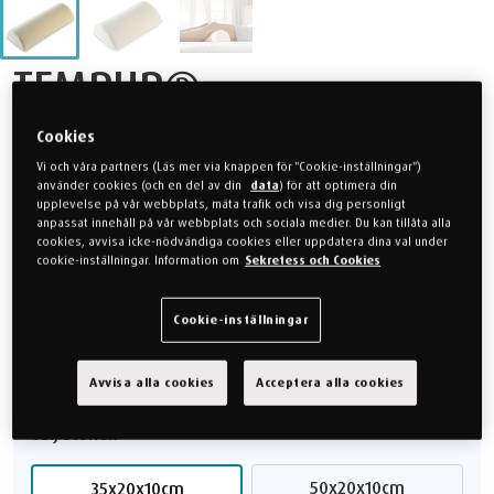
TEMPUR®
Universalkudde
Cookies
Vi och våra partners (Läs mer via knappen för "Cookie-inställningar")
35x20x10
använder cookies (och en del av din
data
) för att optimera din
upplevelse på vår webbplats, mäta trafik och visa dig personligt
anpassat innehåll på vår webbplats och sociala medier. Du kan tillåta alla
cookies, avvisa icke-nödvändiga cookies eller uppdatera dina val under
En halvcirkelformad kudde för allroundanvändning när du
cookie-inställningar. Information om
Sekretess och Cookies
behöver extra stöd. Idealisk för användning under knäna, armar,
vrister, ländryggen eller nacken.
Cookie-inställningar
999 kr
Avvisa alla cookies
Acceptera alla cookies
Välj Storlek
50x20x10cm
35x20x10cm