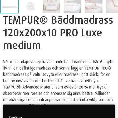
TEMPUR® Bäddmadrass
120x200x10 PRO Luxe
medium
Vår mest adaptiva tryckavlastande bäddmadrass är här. Ge nytt
liv till din befintliga madrass och sömn, lägg en TEMPUR PRO®
bäddmadrass på valfri sovyta eller madrass i gott skick, för en
helt ny nivå av komfort och stöd. Tillverkad av helt nya
TEMPUR® Advanced Material som avlastar 20 % mer tryck*,
absorberar mer rörelse och anpassar sig ännu bättre. Miljarder
ultrakänsliga celler inuti anpassar sig till din unika vikt, form och
värme. För en riktig rofylld sömn.
17.999 kr
Cookies