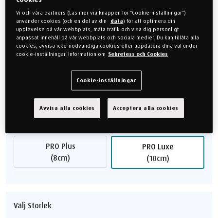
Vi och våra partners (Läs mer via knappen för "Cookie-inställningar")
använder cookies (och en del av din
data
) för att optimera din
Välj KÄNSLA
upplevelse på vår webbplats, mäta trafik och visa dig personligt
anpassat innehåll på vår webbplats och sociala medier. Du kan tillåta alla
cookies, avvisa icke-nödvändiga cookies eller uppdatera dina val under
Mjuk
Medium
cookie-inställningar. Information om
Sekretess och Cookies
Fast
Cookie-inställningar
Avvisa alla cookies
Acceptera alla cookies
Välj Modell
PRO Plus
PRO Luxe
(8cm)
(10cm)
Välj Storlek