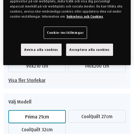
upplevelse på vår webbplats, mäta trafik och visa dig personligt
angivna priset.
anpassat innehåll på vår webbplats och sociala medier. Du kan tillåta alla
cookies, avvisa icke-nödvändiga cookies eller uppdatera dina val under
cookie-inställningar. Information om
Sekretess och Cookies
28.998 kr
Cookie-inställningar
Välj Storlek
Avvisa alla cookies
Acceptera alla cookies
80x200 cm
90x200 cm
90x210 cm
140x200 cm
Visa fler Storlekar
Välj Modell
CoolQuilt 27cm
Prima 21cm
CoolQuilt 32cm