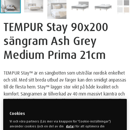
TEMPUR Stay 90x200
sängram Ash Grey
Medium Prima 21cm
TEMPUR Stay™ är en sängbotten som utstrålar nordisk enkelhet
och stil. Med sitt breda utbud av färger kan den smidigt anpassas
till de flesta hem. Stay™ lägger stor vikt på både kvalitet och
komfort. Sängramen är tillverkad av 40 mm massivt kärnträ och
är helt klädd i slitstarkt tyg för långvarig användning. Välj mellan
sex olika färger, och du har möjlighet att köpa till matchande
Cookies
gavel och olika ben för att skapa den perfekta stilen som passar
dig och ditt sovrum. Investera i din sömnkomfort med TEMPUR
Vi och våra partners (Läs mer via knappen för "Cookie-inställningar")
använder cookies (och en del av din
data
) för att optimera din
Stay™ sängbotten. Observera att madrass är inkluderat i det