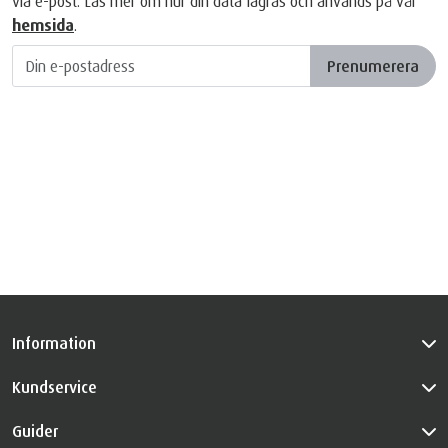
via e-post. Läs mer om hur din data lagras och används på vår
hemsida
.
Prenumerera
Information
Kundservice
Guider