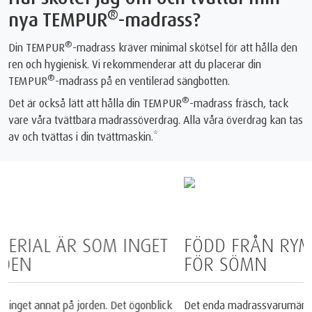
®
nya TEMPUR
-madrass?
®
Din TEMPUR
-madrass kräver minimal skötsel för att hålla den
ren och hygienisk. Vi rekommenderar att du placerar din
®
TEMPUR
-madrass på en ventilerad sängbotten.
®
Det är också lätt att hålla din TEMPUR
-madrass fräsch, tack
vare våra tvättbara madrassöverdrag. Alla våra överdrag kan tas
av och tvättas i din tvättmaskin.*
FÖDD FRÅN RYMDEN OCH PERFEKT
FÖR SÖMN
1
Det enda madrassvarumärket erkänt av NASA
och certifierat av