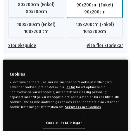
80x200cm (Enkel)
90x200cm (Enkel)
80x200cm
90x200cm
100x200cm (Enkel)
105x200cm (Enkel)
100x200 cm
105x200cm
Storleksguide
Visa fler Storlekar
Välj Modell
Cookies
Prima 21cm
Vi och våra partners (Läs mer via knappen för "Cookie-inställningar")
använder cookies (och en del av din
data
) för att optimera din
upplevelse på vår webbplats, mäta trafik och visa dig personligt
Visa skillnaden
anpassat innehåll på vår webbplats och sociala medier. Du kan tillåta alla
cookies, avvisa icke-nödvändiga cookies eller uppdatera dina val under
cookie-inställningar. Information om
Sekretess och Cookies
Välj KÄNSLA
Cookie-inställningar
Medium
Mjuk