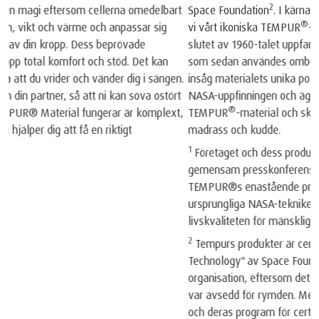
2
Space Foundation
. I kärnan av varje madrass och kudde skapar
®
vi vårt ikoniska TEMPUR
️-material, född från NASA-teknologi. I
slutet av 1960-talet uppfann NASA-forskare ett helt nytt material
som sedan användes ombord på rymdfärjorna. Våra grundare
insåg materialets unika potential. Så de tog den ursprungliga
NASA-uppfinningen och ägnade år åt att fullända det till
®
TEMPUR
️-material och skapade världens första viskoelastiska
madrass och kudde.
1
Företaget och dess produkter erkändes av NASA. Vid en
gemensam presskonferens den 6 maj 1998 erkände NASA
TEMPUR®️s enastående prestationer i att anpassa den
ursprungliga NASA-tekniken för vardagligt bruk och förbättra
livskvaliteten för mänskligheten.
2
Tempurs produkter är certifierade som "Certified Space
Technology" av Space Foundation, en amerikansk ideell
organisation, eftersom det innehåller teknik som ursprungligen
var avsedd för rymden. Mer information om Space Foundation
och deras program för certifierad rymdteknologi finns på