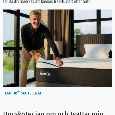
får du din madrass att kännas fräsch, natt efter natt.
®
TEMPUR
SKÖTSELRÅD
Hur sköter jag om och tvättar min