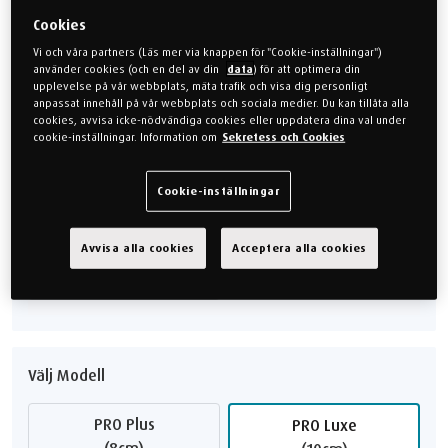
absorberar överskottsvärme för att hålla dig fräsch... För en riktig
rofylld sömn.
Cookies
Vi och våra partners (Läs mer via knappen för "Cookie-inställningar")
24.999 kr
21.249 kr
Spara 3.750 kr
använder cookies (och en del av din
data
) för att optimera din
upplevelse på vår webbplats, mäta trafik och visa dig personligt
anpassat innehåll på vår webbplats och sociala medier. Du kan tillåta alla
Spara 15% på Pro Luxe SmartCool
cookies, avvisa icke-nödvändiga cookies eller uppdatera dina val under
cookie-inställningar. Information om
Sekretess och Cookies
Välj KÄNSLA
Cookie-inställningar
Medium
Mjuk
Avvisa alla cookies
Acceptera alla cookies
Fast
Välj Modell
PRO Plus
PRO Luxe
(8cm)