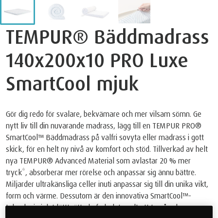
TEMPUR® Bäddmadrass
140x200x10 PRO Luxe
SmartCool mjuk
Gör dig redo för svalare, bekvämare och mer vilsam sömn. Ge
nytt liv till din nuvarande madrass, lägg till en TEMPUR PRO®
SmartCool™ Bäddmadrass på valfri sovyta eller madrass i gott
skick, för en helt ny nivå av komfort och stöd. Tillverkad av helt
nya TEMPUR® Advanced Material som avlastar 20 % mer
tryck*, absorberar mer rörelse och anpassar sig ännu bättre.
Miljarder ultrakänsliga celler inuti anpassar sig till din unika vikt,
form och värme. Dessutom är den innovativa SmartCool™️-
teknologin i det lätttvättade fodralet svalt att ta på och