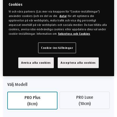
absorberar överskottsvärme för att hålla dig fräsch... För en riktig
Cookies
rofylld sömn.
Vi och våra partners (Läs mer via knappen för "Cookie-inställningar")
använder cookies (och en del av din
data
) för att optimera din
17.999 kr
upplevelse på vår webbplats, mäta trafik och visa dig personligt
anpassat innehåll på vår webbplats och sociala medier. Du kan tillåta alla
cookies, avvisa icke-nödvändiga cookies eller uppdatera dina val under
cookie-inställningar. Information om
Sekretess och Cookies
Välj KÄNSLA
Medium
Mjuk
Cookie-inställningar
Fast
Avvisa alla cookies
Acceptera alla cookies
Välj Modell
PRO Luxe
PRO Plus
(10cm)
(8cm)