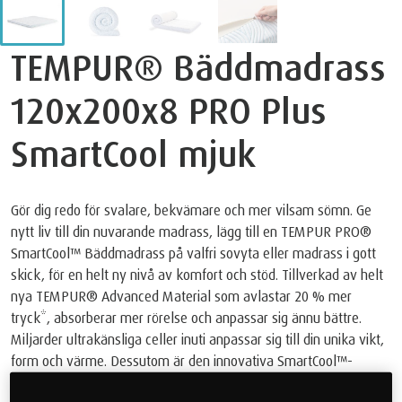
TEMPUR® Bäddmadrass
120x200x8 PRO Plus
SmartCool mjuk
Gör dig redo för svalare, bekvämare och mer vilsam sömn. Ge
nytt liv till din nuvarande madrass, lägg till en TEMPUR PRO®
SmartCool™ Bäddmadrass på valfri sovyta eller madrass i gott
skick, för en helt ny nivå av komfort och stöd. Tillverkad av helt
nya TEMPUR® Advanced Material som avlastar 20 % mer
tryck*, absorberar mer rörelse och anpassar sig ännu bättre.
Miljarder ultrakänsliga celler inuti anpassar sig till din unika vikt,
form och värme. Dessutom är den innovativa SmartCool™️-
teknologin i det lätttvättade fodralet svalt att ta på och