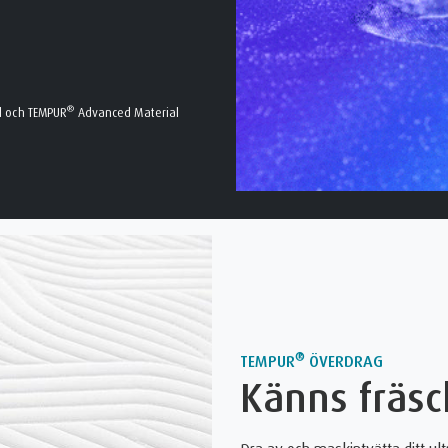
®
l och TEMPUR
Advanced Material
®
TEMPUR
ÖVERDRAG
Känns fräsch