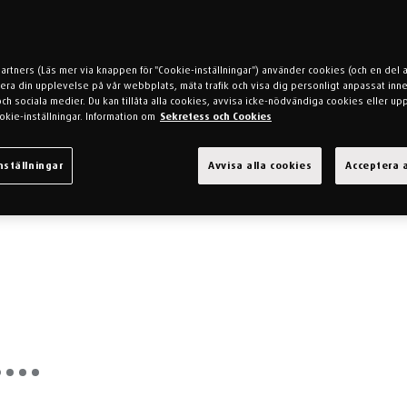
partners (Läs mer via knappen för "Cookie-inställningar") använder cookies (och en del 
mera din upplevelse på vår webbplats, mäta trafik och visa dig personligt anpassat inne
h sociala medier. Du kan tillåta alla cookies, avvisa icke-nödvändiga cookies eller up
okie-inställningar. Information om
Sekretess och Cookies
nställningar
Avvisa alla cookies
Acceptera a