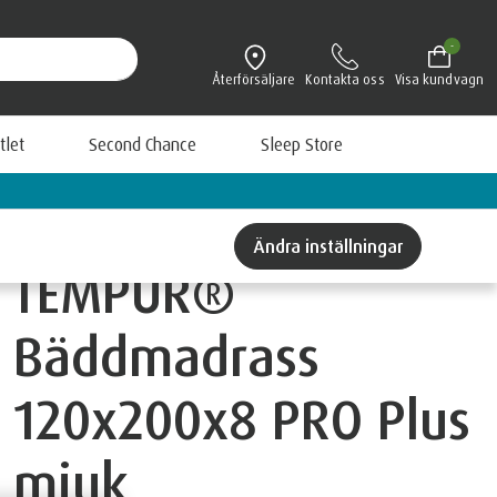
-
Återförsäljare
Kontakta oss
Visa kundvagn
tlet
Second Chance
Sleep Store
Lär dig mer om TEMPUR
Ändra inställningar
TEMPUR®
Bäddmadrass
120x200x8 PRO Plus
mjuk