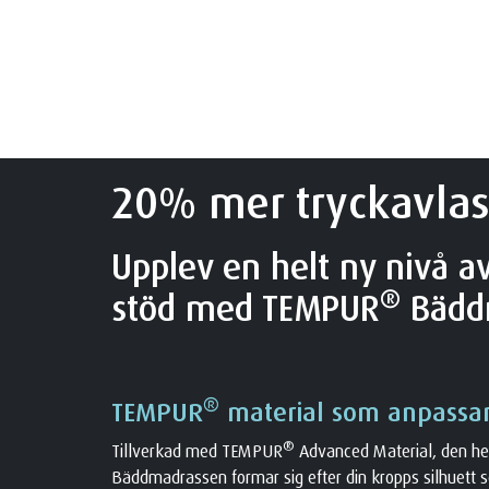
20% mer tryckavlas
Upplev en helt ny nivå a
®
stöd med TEMPUR
Bädd
®
TEMPUR
material som anpassar 
®
Tillverkad med TEMPUR
Advanced Material, den h
Bäddmadrassen formar sig efter din kropps silhuett so