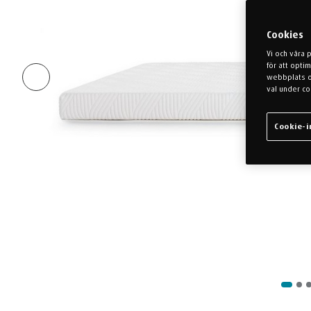
Cookies
Vi och våra 
för att opti
webbplats oc
val under co
Cookie-i