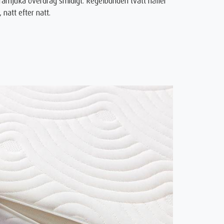
tramjuka överdrag smidigt. Regelbunden tvätt håller
natt efter natt.