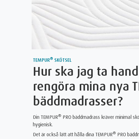
®
TEMPUR
SKÖTSEL
Hur ska jag ta han
rengöra mina nya 
bäddmadrasser?
®
Din TEMPUR
PRO bäddmadrass kräver minimal sköts
hygienisk.
®
Det är också lätt att hålla dina TEMPUR
PRO bäddma