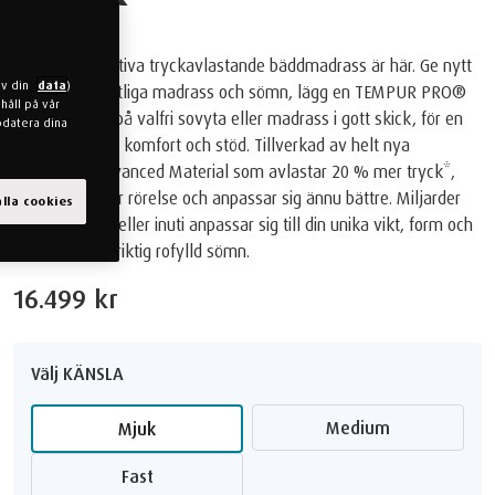
Vår mest adaptiva tryckavlastande bäddmadrass är här. Ge nytt
av din
data
)
liv till din befintliga madrass och sömn, lägg en TEMPUR PRO®
håll på vår
bäddmadrass på valfri sovyta eller madrass i gott skick, för en
pdatera dina
helt ny nivå av komfort och stöd. Tillverkad av helt nya
TEMPUR® Advanced Material som avlastar 20 % mer tryck*,
absorberar mer rörelse och anpassar sig ännu bättre. Miljarder
lla cookies
ultrakänsliga celler inuti anpassar sig till din unika vikt, form och
värme. För en riktig rofylld sömn.
16.499 kr
Välj KÄNSLA
Medium
Mjuk
Fast