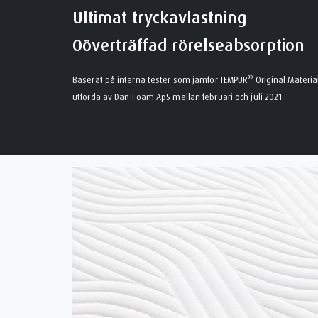
Ultimat tryckavlastning
Oöverträffad rörelseabsorption
®
Baserat på interna tester som jämför TEMPUR
Original Materia
utförda av Dan-Foam ApS mellan februari och juli 2021.