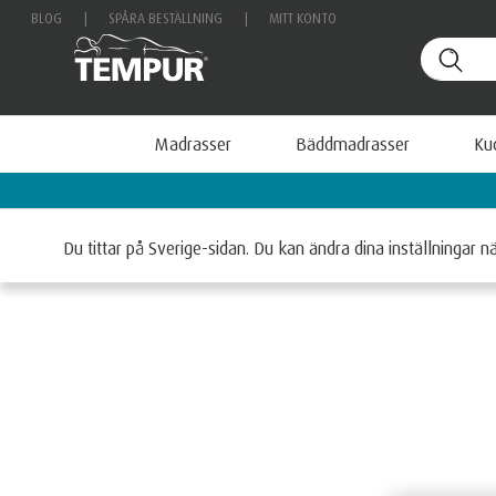
BLOG
|
SPÅRA BESTÄLLNING
|
MITT KONTO
Madrasser
Bäddmadrasser
Ku
Betala smidigt med Klarna
Hem
Bäddmadrasser
Du tittar på Sverige-sidan. Du kan ändra dina inställningar n