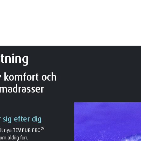
tning
v komfort och
madrasser
sig efter dig
®
elt nya TEMPUR PRO
m aldrig förr.