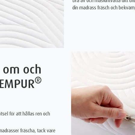
Dra av och maskintvätta ditt ul
din madrass fräsch och bekväm, 
d om och
®
TEMPUR
el för att hållas ren och
drasser fräscha, tack vare