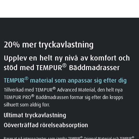
20% mer tryckavlastning
Upplev en helt ny nivå av komfort och
®
stöd med TEMPUR
Bäddmadrasser
®
TEMPUR
material som anpassar sig efter dig
®
Tillverkad med TEMPUR
Advanced Material, den helt nya
®
TEMPUR PRO
Bäddmadrassen formar sig efter din kropps
silhuett som aldrig förr.
Ultimat tryckavlastning
Oöverträffad rörelseabsorption
®
®
Baserat på interna tester som jämför TEMPUR
Original Material och TEMPUR