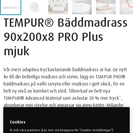
TEMPUR® Bäddmadrass
90x200x8 PRO Plus
mjuk
Vår mest adaptiva tryckavlastande bäddmadrass är här. Ge nytt
liv till din befintliga madrass och sömn, lägg en TEMPUR PRO®
bäddmadrass på valfri sovyta eller madrass i gott skick, för en
helt ny nivå av komfort och stöd. Tillverkad av helt nya
TEMPUR® Advanced Material som avlastar 20 % mer tryck*,
absorberar mer rörelse och anpassar sig ännu bättre. Miljarder
ultrakänsliga celler inuti anpassar sig till din unika vikt, form och
värme. För en riktig rofylld sömn.
Cookies
10.999 kr
Vi och våra partners (Läs mer via knappen för "Cookie-inställningar")