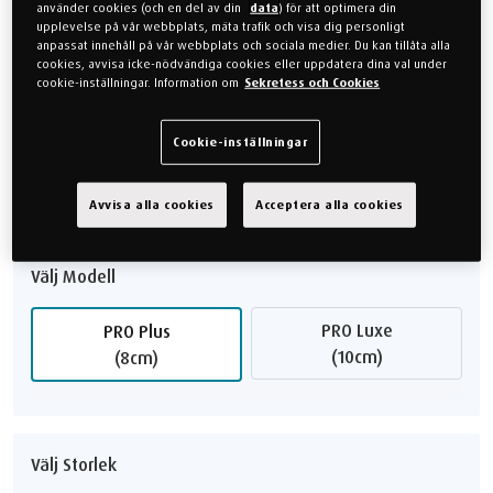
använder cookies (och en del av din
data
) för att optimera din
upplevelse på vår webbplats, mäta trafik och visa dig personligt
anpassat innehåll på vår webbplats och sociala medier. Du kan tillåta alla
cookies, avvisa icke-nödvändiga cookies eller uppdatera dina val under
Välj KÄNSLA
cookie-inställningar. Information om
Sekretess och Cookies
Medium
Mjuk
Cookie-inställningar
Fast
Avvisa alla cookies
Acceptera alla cookies
Välj Modell
PRO Luxe
PRO Plus
(10cm)
(8cm)
Välj Storlek