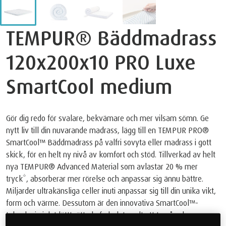
TEMPUR® Bäddmadrass
120x200x10 PRO Luxe
SmartCool medium
Gör dig redo för svalare, bekvämare och mer vilsam sömn. Ge
nytt liv till din nuvarande madrass, lägg till en TEMPUR PRO®
SmartCool™ Bäddmadrass på valfri sovyta eller madrass i gott
skick, för en helt ny nivå av komfort och stöd. Tillverkad av helt
nya TEMPUR® Advanced Material som avlastar 20 % mer
tryck*, absorberar mer rörelse och anpassar sig ännu bättre.
Miljarder ultrakänsliga celler inuti anpassar sig till din unika vikt,
form och värme. Dessutom är den innovativa SmartCool™️-
teknologin i det lätttvättade fodralet svalt att ta på och