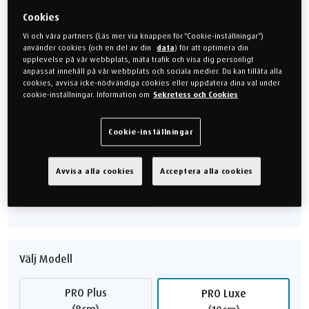
absorberar överskottsvärme för att hålla dig fräsch... För en riktig
rofylld sömn.
Cookies
Vi och våra partners (Läs mer via knappen för "Cookie-inställningar")
19.499 kr
16.574 kr
Spara 2.925 kr
använder cookies (och en del av din
data
) för att optimera din
upplevelse på vår webbplats, mäta trafik och visa dig personligt
anpassat innehåll på vår webbplats och sociala medier. Du kan tillåta alla
Spara 15% på Pro Luxe SmartCool
cookies, avvisa icke-nödvändiga cookies eller uppdatera dina val under
cookie-inställningar. Information om
Sekretess och Cookies
Välj KÄNSLA
Cookie-inställningar
Mjuk
Medium
Avvisa alla cookies
Acceptera alla cookies
Fast
Välj Modell
PRO Plus
PRO Luxe
(8cm)