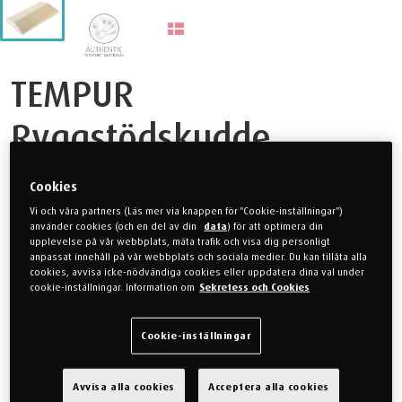
TEMPUR
Ryggstödskudde
Cookies
En ergonomisk ryggstödskudde i mjuk velour. Kudden är
Vi och våra partners (Läs mer via knappen för "Cookie-inställningar")
utformad för att följa den naturliga kurvan i ländryggen och
använder cookies (och en del av din
data
) för att optimera din
hjälper till att minska belastning och spänningar i nedre delen av
upplevelse på vår webbplats, mäta trafik och visa dig personligt
ryggen. Perfekt för dig som upplever stelhet, trötthet eller värk
anpassat innehåll på vår webbplats och sociala medier. Du kan tillåta alla
cookies, avvisa icke-nödvändiga cookies eller uppdatera dina val under
efter många timmar vid skrivbordet. Tillverkad med vårt unika
cookie-inställningar. Information om
Sekretess och Cookies
®
TEMPUR
-material vilket anpassar sig efter din kroppsvärme
och vikt för en jämn tryckfördelning.
Cookie-inställningar
1.199 kr
Avvisa alla cookies
Acceptera alla cookies