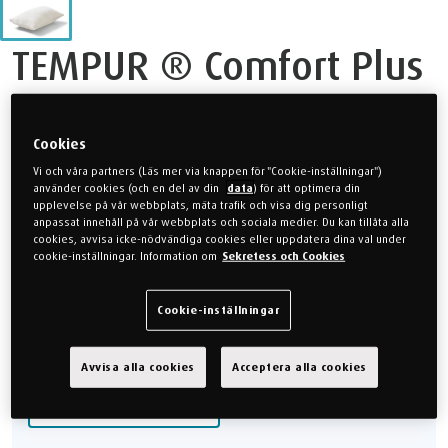
TEMPUR ® Comfort Plus
Resekudde
Cookies
Vi och våra partners (Läs mer via knappen för "Cookie-inställningar")
Liten och behändig kudde som kan användas i- eller utanför
använder cookies (och en del av din
data
) för att optimera din
sovrummet, på soffan, i bilen eller var som helst där du vill ha
upplevelse på vår webbplats, mäta trafik och visa dig personligt
det bekvämt.
anpassat innehåll på vår webbplats och sociala medier. Du kan tillåta alla
cookies, avvisa icke-nödvändiga cookies eller uppdatera dina val under
cookie-inställningar. Information om
Sekretess och Cookies
999 kr
Cookie-inställningar
Välj Storlek
Avvisa alla cookies
Acceptera alla cookies
Comfort Plus - 40x26
cm