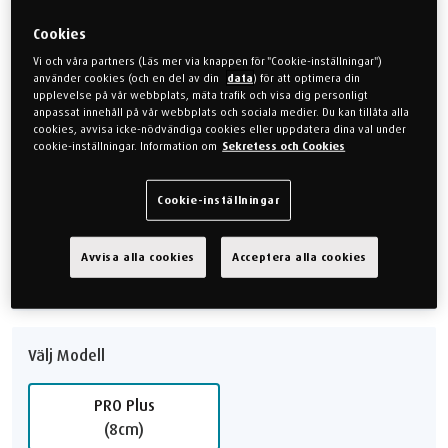
®
Spara upp till 50% jämfört med en ny
TEMPUR Pro
Cookies
bäddmadrass*
Vi och våra partners (Läs mer via knappen för "Cookie-inställningar")
använder cookies (och en del av din
data
) för att optimera din
10.999 kr
5.500 kr
Spara 5.500 kr
upplevelse på vår webbplats, mäta trafik och visa dig personligt
anpassat innehåll på vår webbplats och sociala medier. Du kan tillåta alla
cookies, avvisa icke-nödvändiga cookies eller uppdatera dina val under
50% RABATT
cookie-inställningar. Information om
Sekretess och Cookies
Cookie-inställningar
Välj KÄNSLA
Fast
Avvisa alla cookies
Acceptera alla cookies
Välj Modell
PRO Plus
(8cm)