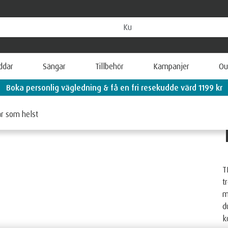
ddar
Sängar
Tillbehör
Kampanjer
Ou
Boka personlig vägledning & få en fri resekudde värd 1199 kr
är som helst
T
t
m
d
k