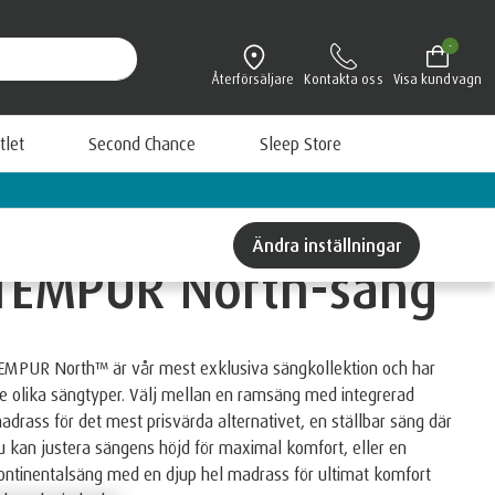
-
Återförsäljare
Kontakta oss
Visa kundvagn
tlet
Second Chance
Sleep Store
Lär dig mer om TEMPUR
Ändra inställningar
TEMPUR North-säng
EMPUR North™ är vår mest exklusiva sängkollektion och har
re olika sängtyper. Välj mellan en ramsäng med integrerad
adrass för det mest prisvärda alternativet, en ställbar säng där
u kan justera sängens höjd för maximal komfort, eller en
ontinentalsäng med en djup hel madrass för ultimat komfort