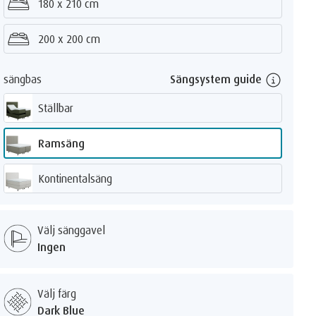
180 x 210 cm
känsla
Mjuk
200 x 200 cm
Medium
sängbas
Sängsystem guide
Fast
Ställbar
Ramsäng
Kontinentalsäng
Välj sänggavel
Ingen
Välj färg
Dark Blue