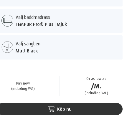
Välj bäddmadrass
TEMPUR Pro® Plus
|
Mjuk
Välj sängben
Matt Black
Or as low as
Pay now
/M.
(including VAT.)
(including VAT.)
Köp nu