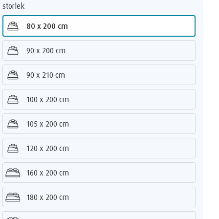
storlek
Ingen
80 x 200 cm
Färgguide
90 x 200 cm
Dark Blue
Design
90 x 210 cm
Bäddmadrass guide
Graphite
100 x 200 cm
bäddmadrass
Green
Sensory
TEMPUR Pro® Plus
105 x 200 cm
Ivory
Matt Black
TEMPUR Pro® Plus SmartCool™
120 x 200 cm
Vertical
Sand
TEMPUR Pro® Luxe
160 x 200 cm
Stone
TEMPUR Pro® Luxe SmartCool™
180 x 200 cm
®