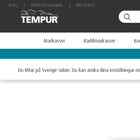
BLOG
|
SPÅRA BESTÄLLNING
|
MITT KONTO
Madrasser
Bäddmadrasser
Ku
Betala smidigt med Klarna
Hem
Sängar
TEMPUR North™ säng
Du tittar på Sverige-sidan. Du kan ändra dina inställningar n