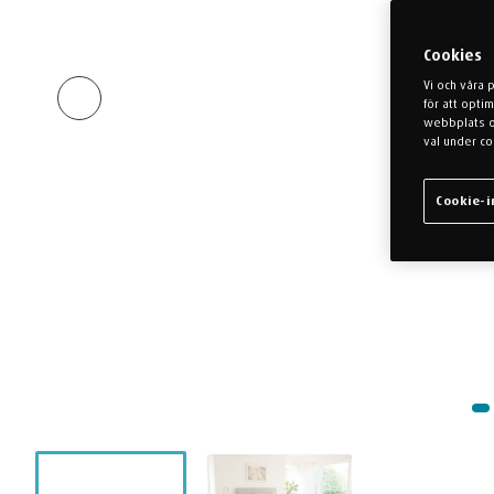
Cookies
Vi och våra 
för att opti
webbplats oc
val under co
Cookie-i