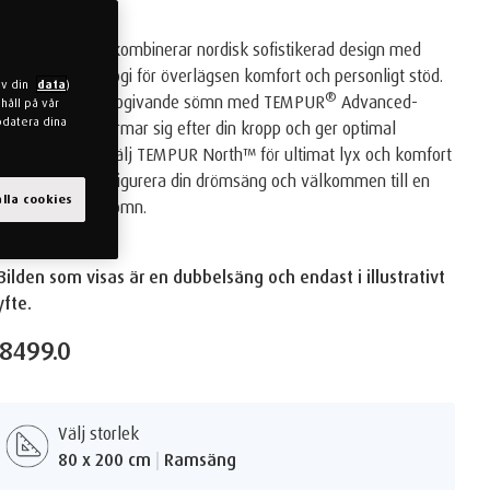
ch en lyxig look.
EMPUR North™ kombinerar nordisk sofistikerad design med
vancerad teknologi för överlägsen komfort och personligt stöd.
av din
data
)
®
pplev en riktigt rogivande sömn med TEMPUR
Advanced-
håll på vår
pdatera dina
aterialet som formar sig efter din kropp och ger optimal
ryckavlastning. Välj TEMPUR North™ för ultimat lyx och komfort
 ditt sovrum. Konfigurera din drömsäng och välkommen till en
lla cookies
iktigt god natts sömn.
Bilden som visas är en dubbelsäng och endast i illustrativt
yfte.
18499.0
Välj storlek
80 x 200 cm
|
Ramsäng
Guide till sänggavlar