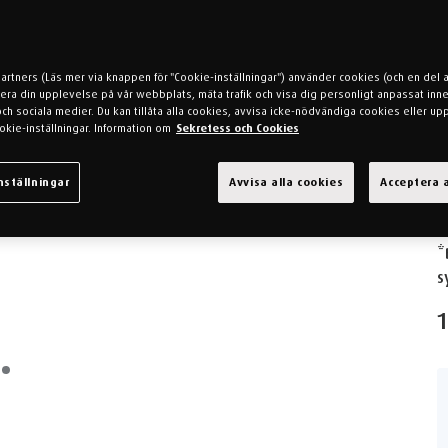
o
T
a
partners (Läs mer via knappen för "Cookie-inställningar") använder cookies (och en del 
U
mera din upplevelse på vår webbplats, mäta trafik och visa dig personligt anpassat inne
h sociala medier. Du kan tillåta alla cookies, avvisa icke-nödvändiga cookies eller up
m
okie-inställningar. Information om
Sekretess och Cookies
t
i
nställningar
Avvisa alla cookies
Acceptera a
r
*
s