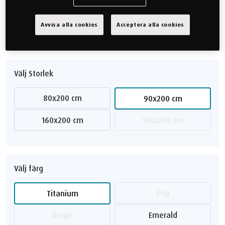
natts sömn.
Addera
gavel
&
ben
som tillval för att fullända din säng
Avvisa alla cookies
Acceptera alla cookies
26.499 kr
Välj Storlek
80x200 cm
90x200 cm
160x200 cm
180x200 cm
Välj färg
Fog
Titanium
Beige
Emerald