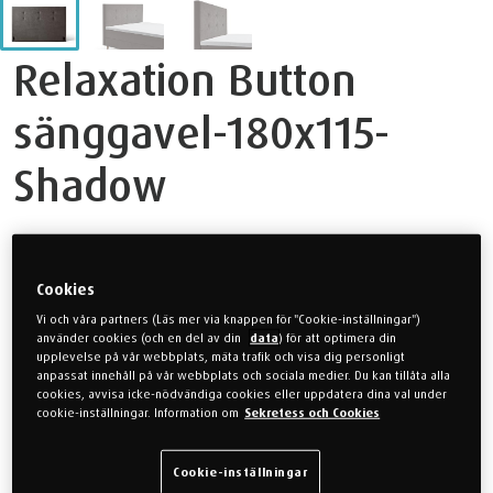
Relaxation Button
sänggavel-180x115-
Shadow
®
TEMPUR
Relaxation Button sänggavel är det perfekta valet för
dem som söker en touch av elegans och lyx till sina sovrum.
Cookies
Med sin distinkta knappade design skapar denna huvudgavel en
Vi och våra partners (Läs mer via knappen för "Cookie-inställningar")
förtjusande estetik som direkt fångar uppmärksamheten. Den
använder cookies (och en del av din
data
) för att optimera din
upplevelse på vår webbplats, mäta trafik och visa dig personligt
lyxiga känslan av knappade detaljer ger en tidlös charm och en
anpassat innehåll på vår webbplats och sociala medier. Du kan tillåta alla
känsla av sofistikering till varje sovrum. Tillverkad med
cookies, avvisa icke-nödvändiga cookies eller uppdatera dina val under
noggrannhet och precision, garanterar denna sänggavel inte bara
cookie-inställningar. Information om
Sekretess och Cookies
en visuellt tilltalande estetik utan också enastående kvalitet och
långvarig hållbarhet. Dess unika design ger också möjlighet att
Cookie-inställningar
skapa en distinkt stil i ditt sovrum och kan enkelt anpassas till